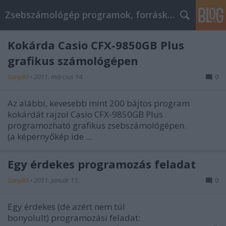
Zsebszámológép programok, forráskódok, hírek
Kokárda Casio CFX-9850GB Plus
grafikus számológépen
Sany80
•
2011. március 14.
0
Az alábbi, kevesebb mint 200 bájtos program
kokárdát rajzol Casio CFX-9850GB Plus
programozható grafikus zsebszámológépen.
(a képernyőkép
ide ...
Egy érdekes programozás feladat
Sany80
•
2011. január 11.
0
Egy érdekes (de azért nem túl
bonyolult) programozási feladat: