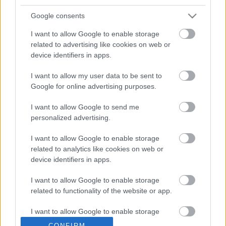
d darab véletlenszámot generál 1 és m ...
Google consents
Első programjaim HP-28C-re
I want to allow Google to enable storage
related to advertising like cookies on web or
Sany80
•
2010. július 12.
0
device identifiers in apps.
I want to allow my user data to be sent to
Nem sokkal ezelőtt hozzájutottam egy
HP-28C retro
Google for online advertising purposes.
programozható grafikus zsebszámológéphez
, íme
az első néhány programom, RPL nyelven:
I want to allow Google to send me
1. ...
personalized advertising.
Simon memóriajáték program Casio
I want to allow Google to enable storage
related to analytics like cookies on web or
grafikus számológépre
device identifiers in apps.
Sany80
•
2010. május 24.
0
I want to allow Google to enable storage
related to functionality of the website or app.
Az ismert Simon memóriajáték, mindössze 395 byte-
on.
I want to allow Google to enable storage
Írta: Csetneki Sándor
related to personalization.
CONFIRM