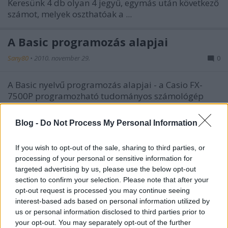
Keresünk 4 db olyan 4 jegyű, egymás után következő
számot, melyek oszthatóak a ...
A Basic programozás alapjai
Sany80
•
2010. november 29.
0
A Basic nyelvű programozás alapjai - a Casio FX-
7500P programozható tudományos számológép
programozási nyelvén szemléltetve a
Számológép
Fórum ...
Blog -
Do Not Process My Personal Information
Kaprekar-féle szám generáló
If you wish to opt-out of the sale, sharing to third parties, or
processing of your personal or sensitive information for
program Casio FX-7400G-re
targeted advertising by us, please use the below opt-out
Sany80
•
2010. október 04.
0
section to confirm your selection. Please note that after your
opt-out request is processed you may continue seeing
interest-based ads based on personal information utilized by
A Kaprekar-féle számról:
us or personal information disclosed to third parties prior to
http://en.wikipedia.org/wiki/Kaprekar_number
your opt-out. You may separately opt-out of the further
Topik a Számológép Fórumon:
...