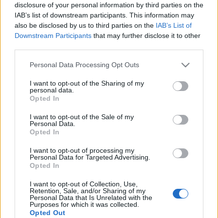
disclosure of your personal information by third parties on the
IAB’s list of downstream participants. This information may
Egy bizonyos "ABCDE" prímszám
also be disclosed by us to third parties on the
IAB’s List of
Downstream Participants
that may further disclose it to other
keresése - Casio FX-7400G-vel
third parties.
Sany80
•
2010. július 26.
0
Please note that this website/app uses one or more Google
Personal Data Processing Opt Outs
services and may gather and store information including but
Feladat a HPmuseum.org
fórumáról
, amellyel a
not limited to your visit or usage behaviour. You may click to
I want to opt-out of the Sharing of my
personal data.
Számológép Fórumon is külön
topik
foglalkozik:
grant or deny consent to Google and its third-party tags to
Opted In
Keresünk egy olyan ötjegyű, P = ABCDE ...
use your data for below specified purposes in below Google
consent section.
I want to opt-out of the Sale of my
Personal Data.
Lottószám-generáló program TI-92
Opted In
grafikus számológépre
I want to opt-out of processing my
Personal Data for Targeted Advertising.
Sany80
•
2010. július 20.
0
Opted In
I want to opt-out of Collection, Use,
Lottószám-generáló TI-Basic program Texas
Retention, Sale, and/or Sharing of my
Instruments
TI-92
programozható grafikus
Personal Data that Is Unrelated with the
Purposes for which it was collected.
zsebszámológépre.
Opted Out