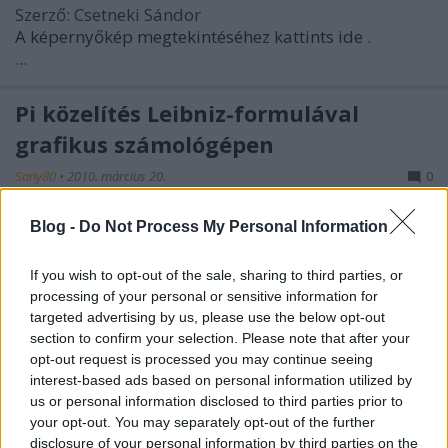
Szerző: Csetneki Sándor
A képernyőkép megtekintéséhez kattints ide
.
...
Pi közelítés Leibniz-formulával
grafikus számológépen
Sany80
•
2010. március 20.
0
Az előző poszt kissé komplikált algoritmusa után
Blog -
Do Not Process My Personal Information
következzék egy sokkal egyszerűbb (igaz, sokkal
lassabb, és sokkal kevesebb tizedesjegyet ...
If you wish to opt-out of the sale, sharing to third parties, or
processing of your personal or sensitive information for
targeted advertising by us, please use the below opt-out
Pi közelítő program Casio grafikus
section to confirm your selection. Please note that after your
számológépre akár 200 tizedesjegyig
opt-out request is processed you may continue seeing
interest-based ads based on personal information utilized by
Sany80
•
2010. március 20.
0
us or personal information disclosed to third parties prior to
your opt-out. You may separately opt-out of the further
Cass Lewart Texas Instrumenst grafikus
disclosure of your personal information by third parties on the