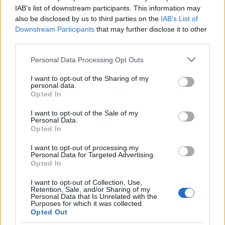
számológépekre írt pi közelítő (meghatározó)
IAB’s list of downstream participants. This information may
programját
átírtam Casio számológépekre.
also be disclosed by us to third parties on the
IAB’s List of
A forráskód:
Downstream Participants
that may further disclose it to other
...
third parties.
Please note that this website/app uses one or more Google
Personal Data Processing Opt Outs
Számológép témájú mikroblog:
services and may gather and store information including but
not limited to your visit or usage behaviour. You may click to
I want to opt-out of the Sharing of my
szamologep.tumblr.com
personal data.
grant or deny consent to Google and its third-party tags to
Opted In
use your data for below specified purposes in below Google
Sany80
•
2010. március 20.
0
consent section.
I want to opt-out of the Sale of my
Personal Data.
Zsebszámológépekkel, kalkulátorokkal kapcsolatos
Opted In
mikroblogot indítottam még december végén a
szamologep.tumblr.com
címen, ahol
I want to opt-out of processing my
érdekes linkek, ...
Personal Data for Targeted Advertising.
Opted In
Újabb interjúk a Számológép
I want to opt-out of Collection, Use,
Blogban
Retention, Sale, and/or Sharing of my
Personal Data that Is Unrelated with the
Purposes for which it was collected.
Sany80
•
2010. január 25.
0
Opted Out