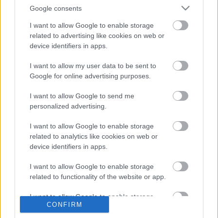
Google consents
A számológépek, kalkulátorok iránt érdeklődő
kedves közönség újabb érdekes interjúkat olvashat a
I want to allow Google to enable storage
szamologep.blogspot.com webnapló hasábjain.
related to advertising like cookies on web or
...
device identifiers in apps.
I want to allow my user data to be sent to
Érettségire milyen számológépet?
Google for online advertising purposes.
Sany80
•
2009. december 04.
0
I want to allow Google to send me
personalized advertising.
Az alábbi bejegyzésből megtudhatod, hogy milyen
típusú számológépet lehet használni érettségin és
I want to allow Google to enable storage
related to analytics like cookies on web or
milyet nem, valamint hogy honnan ismerheted fel ...
device identifiers in apps.
Interjúk a Számológép Blogban
I want to allow Google to enable storage
related to functionality of the website or app.
Sany80
•
2009. november 18.
0
I want to allow Google to enable storage
A Számológép Blogban ezentúl interjúk is
CONFIRM
related to personalization.
olvashatóak.