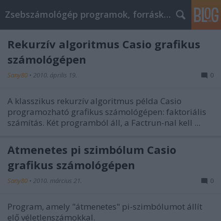
Zsebszámológép programok, forráskódok, hírek
Rekurzív algoritmus Casio grafikus
számológépen
Sany80
•
2010. április 19.
0
A klasszikus rekurzív algoritmus példa Casio
programozható grafikus számológépen: faktoriális
számítás. Két programból áll, a Factrun-nal kell ...
Átmenetes pi szimbólum Casio
grafikus számológépen
Sany80
•
2010. március 21.
0
Program, amely "átmenetes" pi-szimbólumot állít
elő véletlenszámokkal.