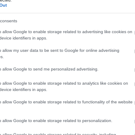
Out
d
kaprekar
consents
o allow Google to enable storage related to advertising like cookies on
evice identifiers in apps.
E" prímszám keresése - Casio FX-
o allow my user data to be sent to Google for online advertising
s.
, amellyel a Számológép Fórumon is külön
topik
foglalkozik:
to allow Google to send me personalized advertising.
BCDE prímszámot, melyre igaz, hogy P = A! + B! + C! + D! + E! +
o allow Google to enable storage related to analytics like cookies on
evice identifiers in apps.
zható grafikus zsebszámológépre:
o allow Google to enable storage related to functionality of the website
o allow Google to enable storage related to personalization.
o allow Google to enable storage related to security, including