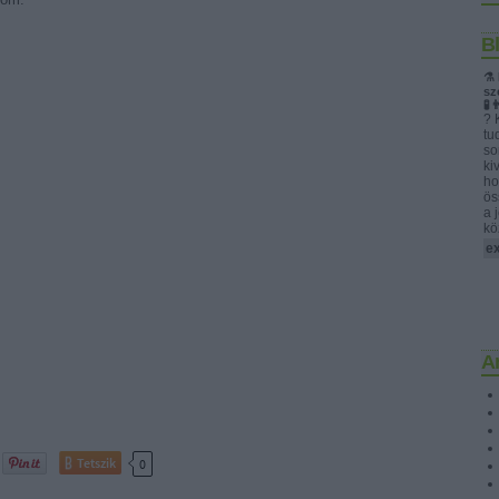
B
⚗️
sz
🧪
? 
tu
so
ki
ho
ös
a 
kö
e
A
Tetszik
0