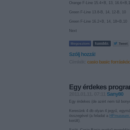
Orange F-Line 15.4+B, 13, 16.6+B,
Green F-Line 13.8-B, 14, 12-B, 10
Green F-Line 16.2+B, 14, 18+B,10
Next
Szólj hozzá!
Címkék:
casio
basic
forráskó
Egy érdekes progra
2011.01.11. 07:11
Sany80
Egy érdekes (de azért nem túl bonyo
Keresünk 4 db olyan 4 jegyű, egym
összegével (a feladat a
HPmuseum.o
került).
Saját, Casio Basic nyelvű megoldá