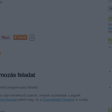
10
J
Sz
ok
egy
Tetszik
0
Fr
d
mozás feladat
lult) programozási feladat:
ás után következő számot, melyek oszthatóak a jegyeik
rg fórumán
jelent meg, és a
Számológép Fórumon
is szóba
L
som: