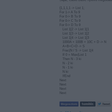
{1,1,1,1 -> List 1;
For 1-> A To 9
For 0-> B To 9
For 0-> C To 9
For 0-> D To 9
List 1[2 -> List 1[1
List 1[3 -> List 1[2
List 1[4 -> List 1[3
1000A + 100B + 10C + D -> N
A+B+C+D -> S
Frac(N / S -> List 1[4
If 0 = Max(List 1
Then N - 3 ki
N - 2 ki
N - 1 ki
N ki
IfEnd
Next
Next
Next
Next