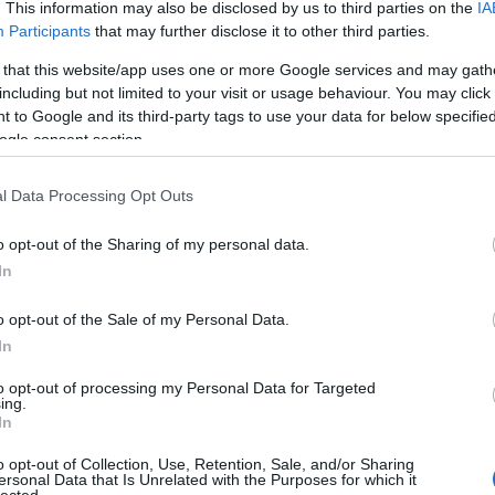
. This information may also be disclosed by us to third parties on the
IA
Participants
that may further disclose it to other third parties.
wikipedia.org/wiki/Kaprekar_number
 that this website/app uses one or more Google services and may gath
group/szamologep/browse_thread/thread/f70fd12fab1573e
including but not limited to your visit or usage behaviour. You may click 
 to Google and its third-party tags to use your data for below specifi
ogle consent section.
l Data Processing Opt Outs
o opt-out of the Sharing of my personal data.
In
o opt-out of the Sale of my Personal Data.
In
to opt-out of processing my Personal Data for Targeted
ing.
In
1[3] - 999*List 1[4] (output)
o opt-out of Collection, Use, Retention, Sale, and/or Sharing
ersonal Data that Is Unrelated with the Purposes for which it
Tetszik
0
lected.