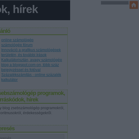
, hírek
jánló
online számológép
számológép fórum
Innováció a grafikus számológépek
területén, és további írások
Kalkulátorisztán, avagy számológép
blog a blogspot.com-on, több száz
bejegyzéssel és fotóval
Százalékszámítás - online százalék
kalkulátor
sebszámológép programok,
rráskódok, hírek
y blog zsebszámológép programokról,
goritmusokról, érdekességekről.
eresés