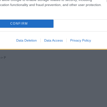
cation functionality and fraud prevention, and other user protection.
 + C! + D! + E!
CONFIRM
Data Deletion
Data Access
Privacy Policy
-> P