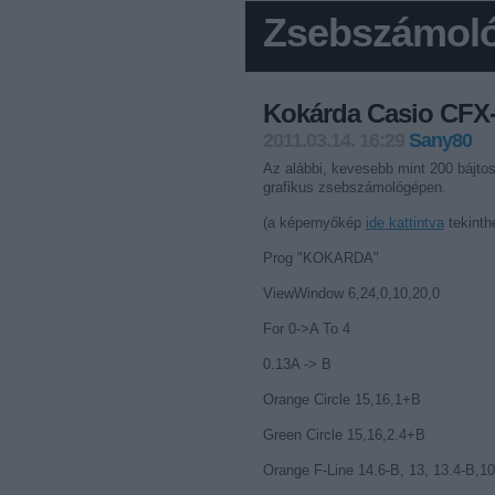
Zsebszámoló
Kokárda Casio CFX
2011.03.14. 16:29
Sany80
Az alábbi, kevesebb mint 200 bájt
grafikus zsebszámológépen.
(a képernyőkép
ide kattintva
tekinth
Prog "KOKARDA"
ViewWindow 6,24,0,10,20,0
For 0->A To 4
0.13A -> B
Orange Circle 15,16,1+B
Green Circle 15,16,2.4+B
Orange F-Line 14.6-B, 13, 13.4-B,10