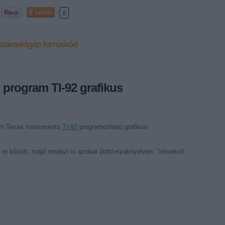
Tetszik
0
 számológép
forróskód
 program TI-92 grafikus
am Texas Instruments
TI-92
programozható grafikus
 m között, majd rendezi is azokat (lottó-szaknyelven: "növekvő