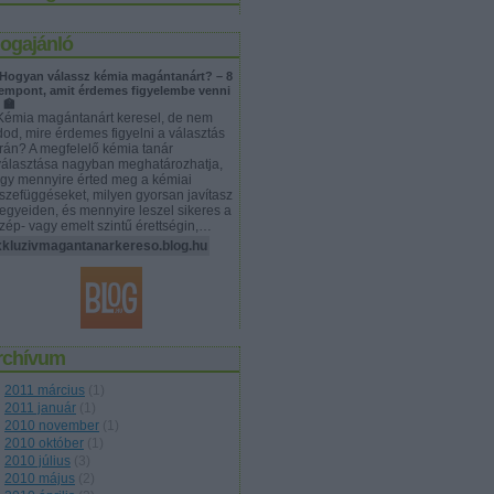
logajánló
 Hogyan válassz kémia magántanárt? – 8
empont, amit érdemes figyelembe venni
‍🏫
Kémia magántanárt keresel, de nem
dod, mire érdemes figyelni a választás
rán? A megfelelő kémia tanár
választása nagyban meghatározhatja,
gy mennyire érted meg a kémiai
szefüggéseket, milyen gyorsan javítasz
jegyeiden, és mennyire leszel sikeres a
zép- vagy emelt szintű érettségin,…
xkluzivmagantanarkereso.blog.hu
rchívum
2011 március
(
1
)
2011 január
(
1
)
2010 november
(
1
)
2010 október
(
1
)
2010 július
(
3
)
2010 május
(
2
)