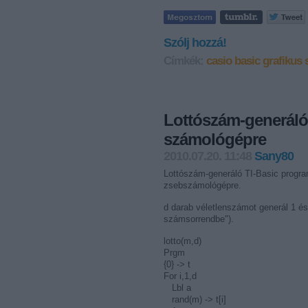
Szólj hozzá!
Címkék:
casio
basic
grafikus
Lottószám-generáló
számológépre
2010.07.20. 11:48
Sany80
Lottószám-generáló TI-Basic progr
zsebszámológépre.
d darab véletlenszámot generál 1 és
számsorrendbe").
lotto(m,d)
Prgm
{0} -> t
For i,1,d
Lbl a
rand(m) -> t[i]