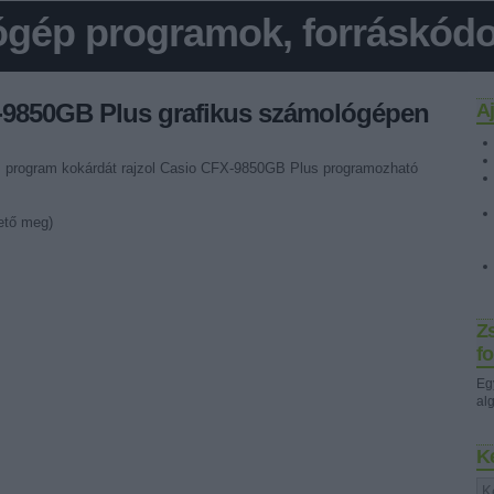
gép programok, forráskódok
-9850GB Plus grafikus számológépen
A
os program kokárdát rajzol Casio CFX-9850GB Plus programozható
ető meg)
Z
fo
Eg
al
K