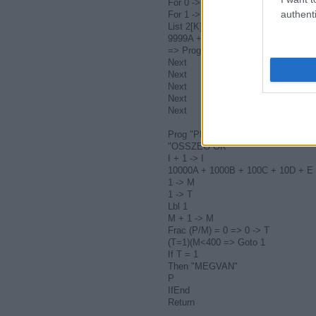
For 0 -> D To 8
authenti
For 1 -> K To 3
List 2[K] -> E
9999A + 999B + 99C + 9D = A! + B!
=> Prog "PRIMKER"
Next
Next
Next
Next
Next
Prog "PRIMKER"
"OSSZEG OK"
I + 1 -> I
10000A + 1000B + 100C + 10D + E 
1 -> M
1 -> T
Lbl 1
M + 1 -> M
Frac (P/M) = 0 => 0 -> T
(T=1)(M<400 => Goto 1
If T = 1
Then "MEGVAN"
P
IfEnd
Return