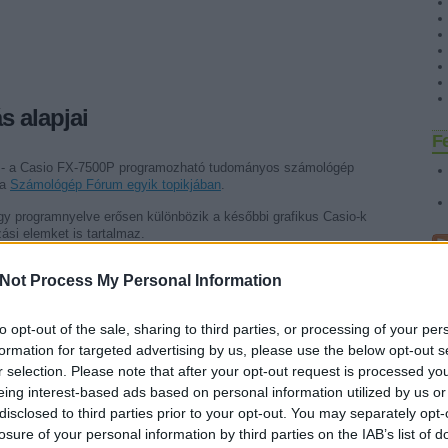
 alapjai
F
i - a Casio FX-7500P programozható tudományos számológép
 a
Számológép Fórum egyik topikjában
.
y programnyelve erősen különbözik a későbbi grafikus Casio-k
ási elemket is tartalmaz.
Tetszik
0
Not Process My Personal Information
E
to opt-out of the sale, sharing to third parties, or processing of your per
formation for targeted advertising by us, please use the below opt-out s
r selection. Please note that after your opt-out request is processed y
eing interest-based ads based on personal information utilized by us or
disclosed to third parties prior to your opt-out. You may separately opt-
 generáló program Casio FX-7400G-re
losure of your personal information by third parties on the IAB’s list of