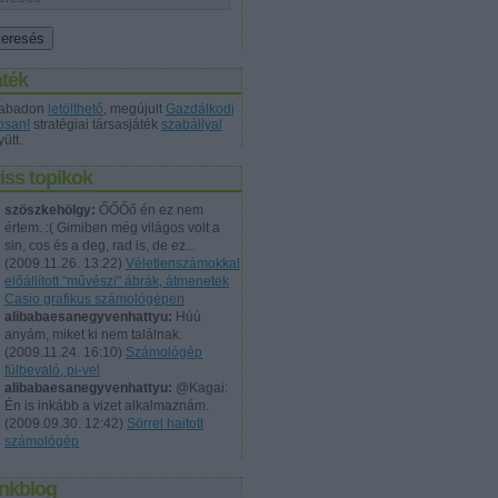
áték
abadon
letölthető
, megújult
Gazdálkodj
osan!
stratégiai társasjáték
szabállyal
ütt.
iss topikok
szöszkehölgy:
ŐŐŐő én ez nem
értem. :( Gimiben még világos volt a
sin, cos és a deg, rad is, de ez...
(
2009.11.26. 13:22
)
Véletlenszámokkal
előállított "művészi" ábrák, átmenetek
Casio grafikus számológépen
alibabaesanegyvenhattyu:
Húú
anyám, miket ki nem találnak.
(
2009.11.24. 16:10
)
Számológép
fülbevaló, pi-vel
alibabaesanegyvenhattyu:
@Kagai:
Én is inkább a vizet alkalmaznám.
(
2009.09.30. 12:42
)
Sörrel hajtott
számológép
inkblog