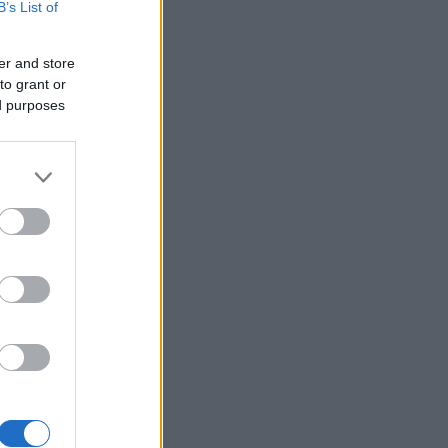
B’s List of
er and store
to grant or
ed purposes